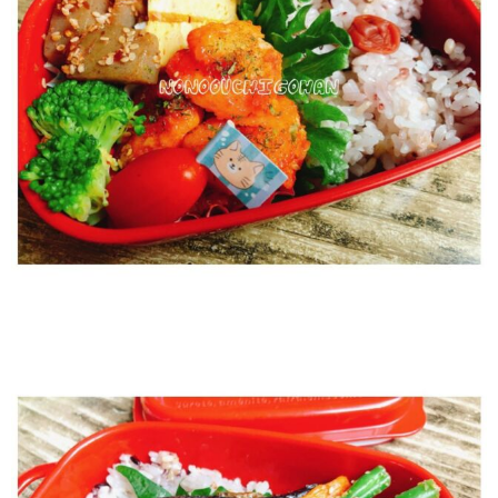
【5分ですぐできる】鶏肉のねぎ塩
炒め！美味い安い簡単！
こんにちは
前回からお届けしている
ねぎ大量消費のレシピ
。
ねぎをたっぷり食べられるレシピを数回に分けてお届けし
ています。
前回は
ねぎチーズ焼きレシピ
↓
とっても好評なレシピですので、是非作ってみてくださ
い。