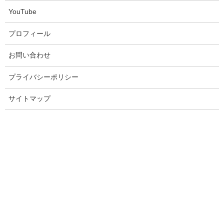
YouTube
プロフィール
◆長ねぎの栄養効果
お問い合わせ
ねぎには、風邪予防にもなるくらい強い殺菌作用がありま
プライバシーポリシー
す。
サイトマップ
ビタミンCやβ-カロテン、カルシウムがたくさん含まれて
いる他、
血液をサラサラにしてくれる硫化アリルも豊富で
す。
（ドロドロ血液をサラサラ血液にすることは健康に生きる上で最
も重要なので、積極的に摂りたいですよね。）
血行促進して体をあたためる効果もあるので、特にこれか
らの冬の季節にはかかせない食材です。