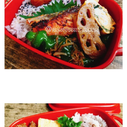
HOME
BLOG
簡単レシピ
【5分ですぐできる】鶏肉のねぎ塩炒め！美味い安い簡単！
2021年10月21日
/ 最終更新日 :
2022年6月2日
ののママキッチン
簡単レシピ