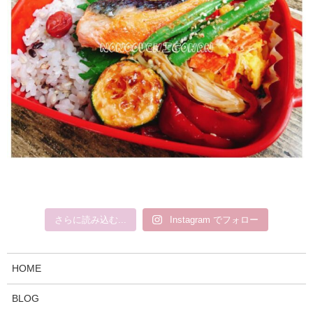
目次
さらに読み込む...
Instagram でフォロー
CLOSE
◆長ねぎの栄養効果
HOME
◆5分でできる「鶏肉のねぎ塩炒め」の作り方
BLOG