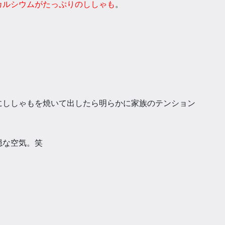
カルシウムがたっぷりのししゃも
。
。
にししゃもを焼いて出したら
明らかに家族のテンション
穏な空気。笑