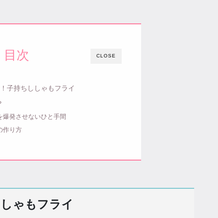
目次
CLOSE
単！子持ちししゃもフライ
？
を爆発させないひと手間
の作り方
ししゃもフライ