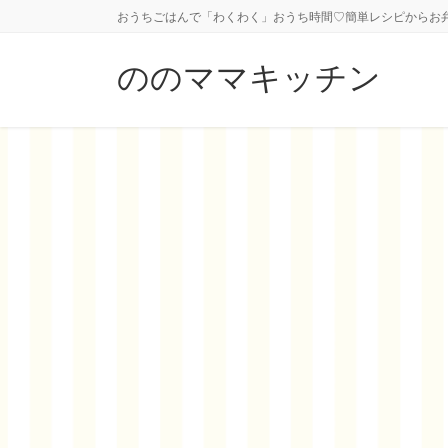
コ
ナ
おうちごはんで「わくわく」おうち時間♡簡単レシピからお
ン
ビ
テ
ゲ
ののママキッチン
ン
ー
ツ
シ
に
ョ
移
ン
動
に
移
動