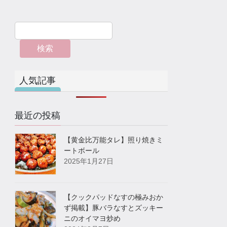
検索
人気記事
最近の投稿
【黄金比万能タレ】照り焼きミ
ートボール
2025年1月27日
【クックパッドなすの極みおか
ず掲載】豚バラなすとズッキー
ニのオイマヨ炒め